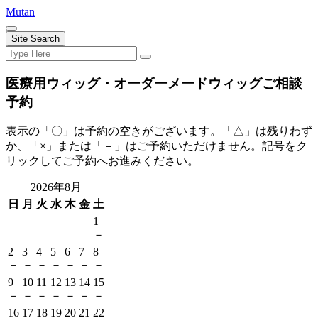
Skip
Mutan
to
content
Site Search
Search
Search
for:
医療用ウィッグ・オーダーメードウィッグご相談
予約
表示の「〇」は予約の空きがございます。「△」は残りわず
か、「×」または「－」はご予約いただけません。記号をク
リックしてご予約へお進みください。
2026年8月
日
月
火
水
木
金
土
1
－
2
3
4
5
6
7
8
－
－
－
－
－
－
－
9
10
11
12
13
14
15
－
－
－
－
－
－
－
16
17
18
19
20
21
22