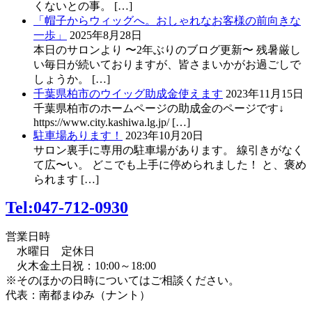
くないとの事。 […]
「帽子からウィッグへ。おしゃれなお客様の前向きな
一歩」
2025年8月28日
本日のサロンより 〜2年ぶりのブログ更新〜 残暑厳し
い毎日が続いておりますが、皆さまいかがお過ごしで
しょうか。 […]
千葉県柏市のウイッグ助成金使えます
2023年11月15日
千葉県柏市のホームページの助成金のページです↓
https://www.city.kashiwa.lg.jp/ […]
駐車場あります！
2023年10月20日
サロン裏手に専用の駐車場があります。 線引きがなく
て広〜い。 どこでも上手に停められました！ と、褒め
られます […]
Tel:047-712-0930
営業日時
水曜日 定休日
火木金土日祝：10:00～18:00
※そのほかの日時についてはご相談ください。
代表：南都まゆみ（ナント）